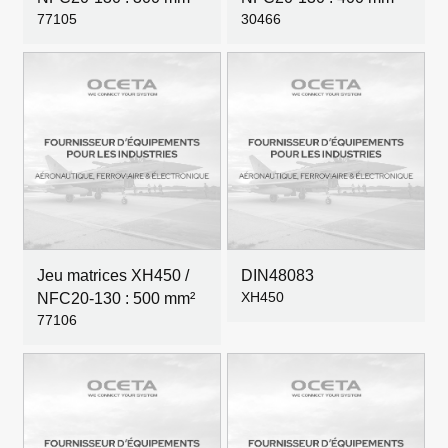
77105
30466
Jeu matrices XH450 /
DIN48083
XH450
NFC20-130 : 500 mm²
77106