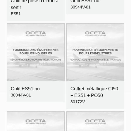
Outil de pose d'écrou à
Outil ES51 nu
30944V-01
sertir
ES51
Outil ES51 nu
Coffret métallique CI50
30944V-01
+ ES51 + PO50
30172V