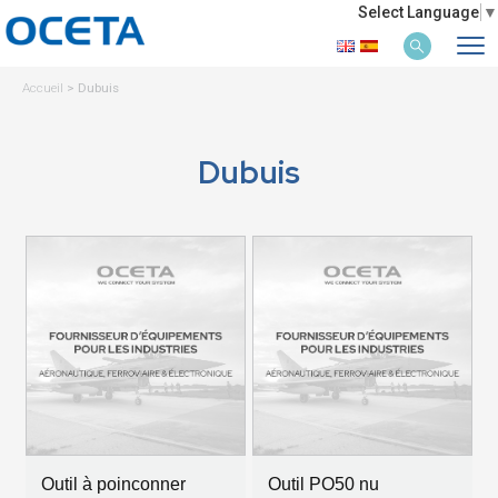
Select Language
▼
Accueil
>
Dubuis
Dubuis
Outil à poinconner
Outil PO50 nu