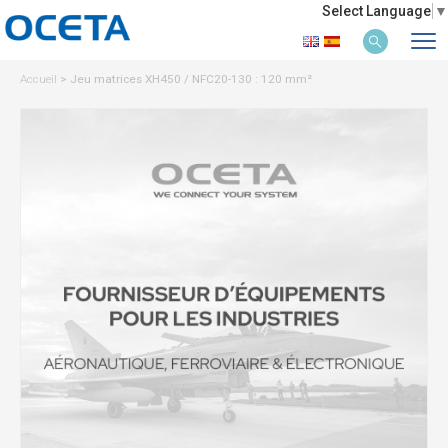
Select Language
▼
Accueil
>
Jeu matrices XH450 / NFC20-130 : 120 mm²