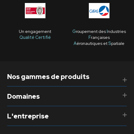
Un engagement
G
roupement des
I
ndustries
Qualité Certifié
F
rançaises
A
éronautiques et
S
patiale
Nos gammes de produits
Domaines
L'entreprise