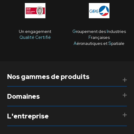
Un engagement
G
roupement des
I
ndustries
Qualité Certifié
F
rançaises
A
éronautiques et
S
patiale
Nos gammes de produits
Domaines
L'entreprise