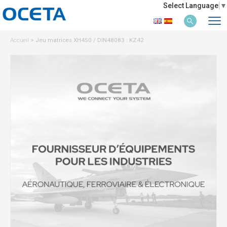
Select Language
▼
Accueil
>
Jeu matrices XH450 / DIN48083 : KZ42