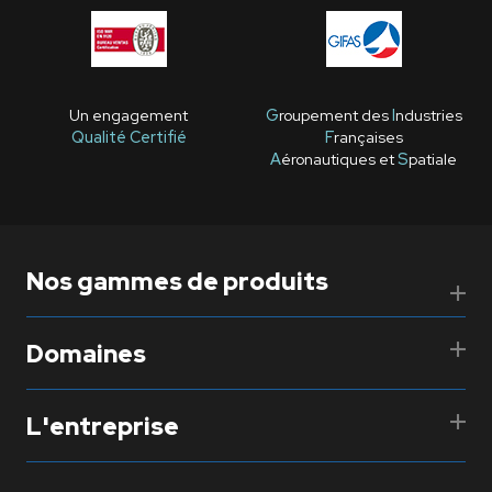
Un engagement
G
roupement des
I
ndustries
Qualité Certifié
F
rançaises
A
éronautiques et
S
patiale
Nos gammes de produits
Domaines
L'entreprise