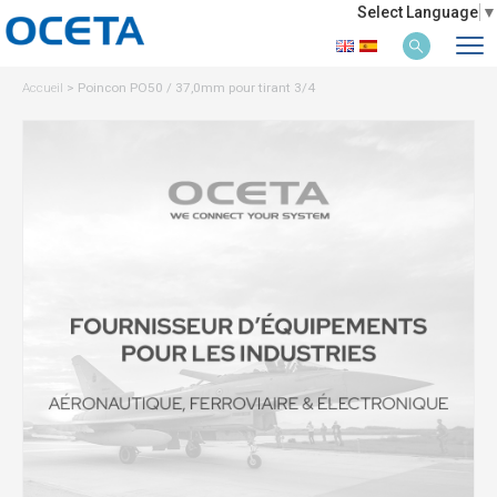
Select Language
▼
Accueil
>
Poincon PO50 / 37,0mm pour tirant 3/4