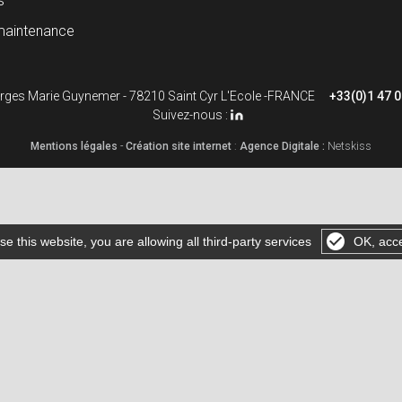
s
maintenance
rges Marie Guynemer - 78210 Saint Cyr L'Ecole -FRANCE
+33(0)1 47 0
Suivez-nous :
Mentions légales
-
Création site internet
:
Agence Digitale :
Netskiss
se this website, you are allowing all third-party services
OK, acce