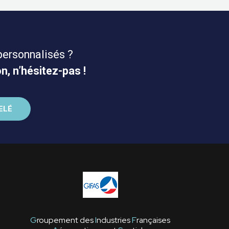
personnalisés ?
n, n’hésitez-pas !
G
roupement des
I
ndustries
F
rançaises