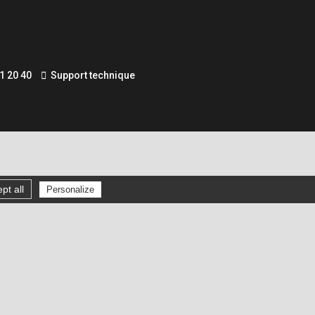
1 20 40
Support technique
pt all
Personalize
Gérer les cookies