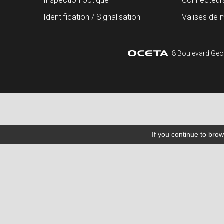
Inspection optique
Connecteur
Identification / Signalisation
Valises de 
8 Boulevard Geo
If you continue to brow