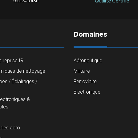
Qualité Certifié
sous 24 à 48h
Domaines
 reprise IR
Aéronautique
imiques de nettoyage
Militaire
es / Éclairages /
Ferroviaire
s
Electronique
lectroniques &
les
les aéro