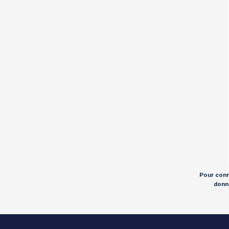
Pour conna
donné