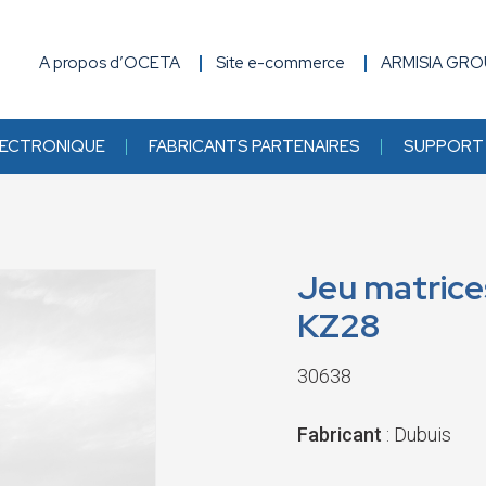
A propos d’OCETA
Site e-commerce
ARMISIA GR
ECTRONIQUE
FABRICANTS PARTENAIRES
SUPPORT 
Jeu matrice
KZ28
30638
Fabricant
: Dubuis