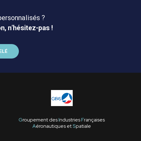
personnalisés ?
n, n’hésitez-pas !
G
roupement des
I
ndustries
F
rançaises
A
éronautiques et
S
patiale