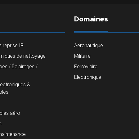
Domaines
 reprise IR
Aéronautique
imiques de nettoyage
Militaire
es / Éclairages /
Ferroviaire
s
Electronique
lectroniques &
les
les aéro
s
maintenance