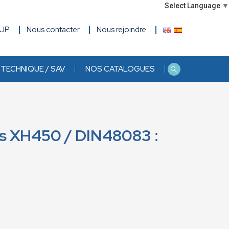
Select Language
▼
OUP
Nous contacter
Nous rejoindre
TECHNIQUE / SAV
NOS CATALOGUES
s XH450 / DIN48083 :