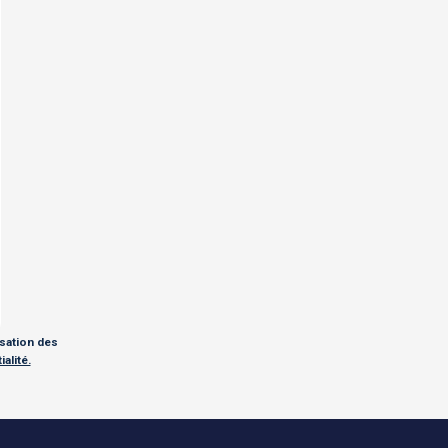
isation des
alité.