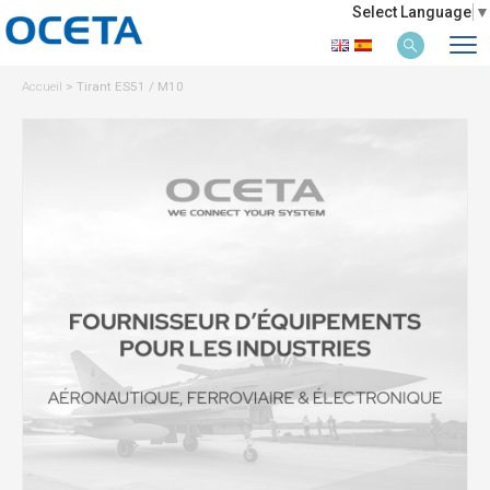
Select Language
▼
Accueil
>
Tirant ES51 / M10