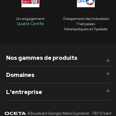
Un engagement
G
roupement des
I
ndustries
Qualité Certifié
F
rançaises
A
éronautiques et
S
patiale
Nos gammes de produits
Domaines
L'entreprise
8 Boulevard Georges Marie Guynemer - 78210 Saint