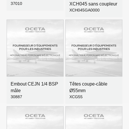
37010
XCH045 sans coupleur
XCH045GA0000
Embout CEJN 1/4 BSP
Têtes coupe-câble
mâle
Ø55mm
30887
XCG55