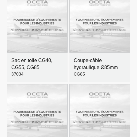
Sac en toile CG40,
Coupe-câble
CG55, CG85
hydraulique Ø85mm
37034
CG85