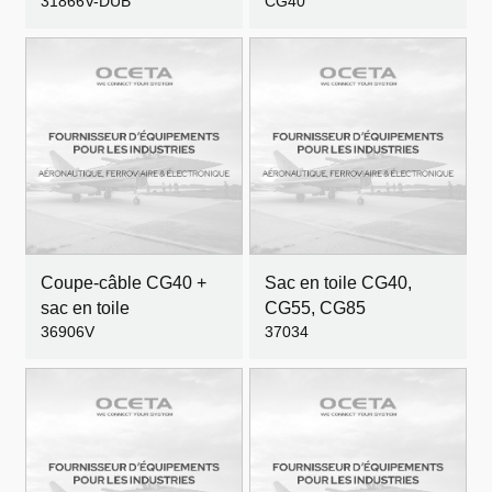
31866V-DUB
CG40
Coupe-câble CG40 +
Sac en toile CG40,
sac en toile
CG55, CG85
36906V
37034