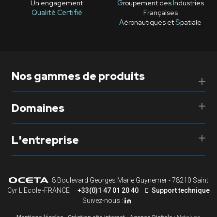
Un engagement
G
roupement des
I
ndustries
Qualité Certifié
F
rançaises
A
éronautiques et
S
patiale
Nos gammes de produits
Domaines
L'entreprise
8 Boulevard Georges Marie Guynemer - 78210 Saint
Cyr L'Ecole -FRANCE
+33(0)1 47 01 20 40
Support technique
Suivez-nous :