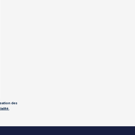
isation des
alité.