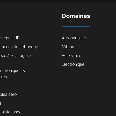
Domaines
 reprise IR
Aéronautique
imiques de nettoyage
Militaire
es / Éclairages /
Ferroviaire
s
Electronique
lectroniques &
les
les aéro
s
maintenance