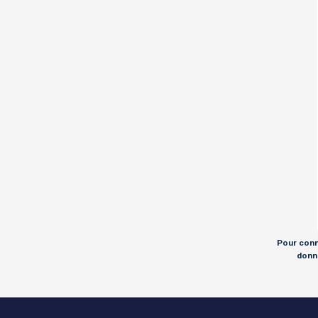
Pour conna
donné