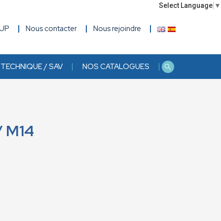
Select Language
▼
OUP
Nous contacter
Nous rejoindre
TECHNIQUE / SAV
NOS CATALOGUES
/ M14