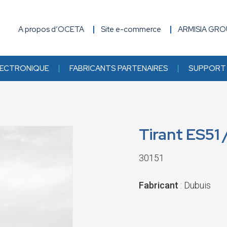
A propos d’OCETA
Site e-commerce
ARMISIA GR
ECTRONIQUE
FABRICANTS PARTENAIRES
SUPPORT 
Tirant ES51 
30151
Fabricant
: Dubuis