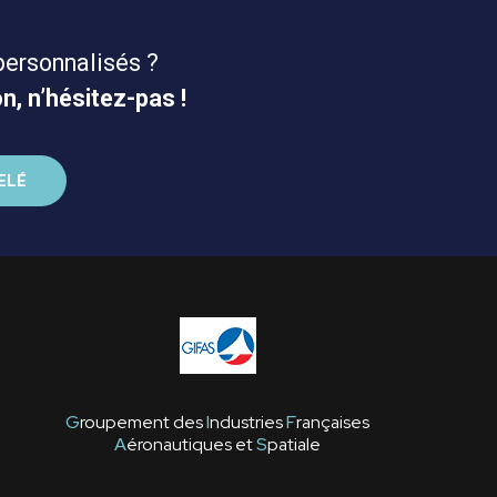
personnalisés ?
n, n’hésitez-pas !
G
roupement des
I
ndustries
F
rançaises
A
éronautiques et
S
patiale