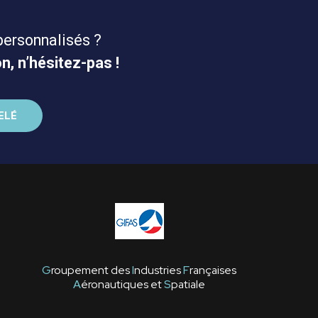
personnalisés ?
n, n’hésitez-pas !
G
roupement des
I
ndustries
F
rançaises
A
éronautiques et
S
patiale