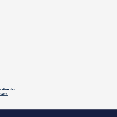
isation des
alité.