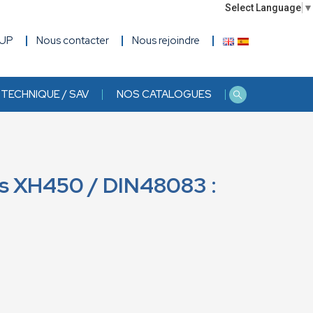
Select Language
▼
OUP
Nous contacter
Nous rejoindre
TECHNIQUE / SAV
NOS CATALOGUES
s XH450 / DIN48083 :