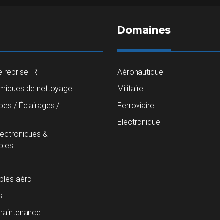
Domaines
 reprise IR
Aéronautique
imiques de nettoyage
Militaire
es / Éclairages /
Ferroviaire
s
Electronique
lectroniques &
les
les aéro
s
maintenance