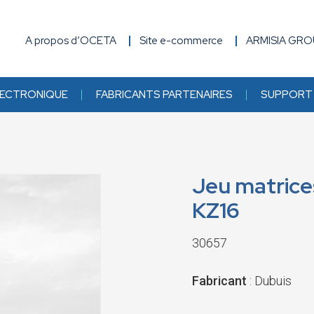
A propos d’OCETA
Site e-commerce
ARMISIA GR
ECTRONIQUE
FABRICANTS PARTENAIRES
SUPPORT 
Jeu matrice
KZ16
30657
Fabricant
: Dubuis