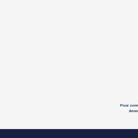
Pour conna
donné