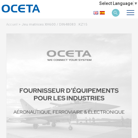
Select Language
▼
Accueil
>
Jeu matrices XH600 / DIN48083 : KZ15