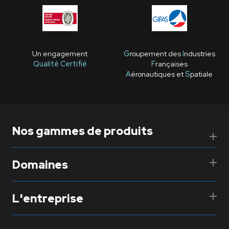
Un engagement
G
roupement des
I
ndustries
Qualité Certifié
F
rançaises
A
éronautiques et
S
patiale
Nos gammes de produits
Domaines
L'entreprise