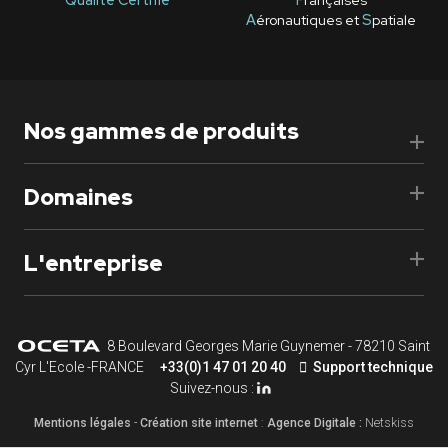
A
éronautiques et
S
patiale
Nos gammes de produits
Domaines
L'entreprise
8 Boulevard Georges Marie Guynemer - 78210 Saint
Cyr L'Ecole -FRANCE
+33(0)1 47 01 20 40
Support technique
Suivez-nous :
Mentions légales
-
Création site internet
:
Agence Digitale :
Netskiss