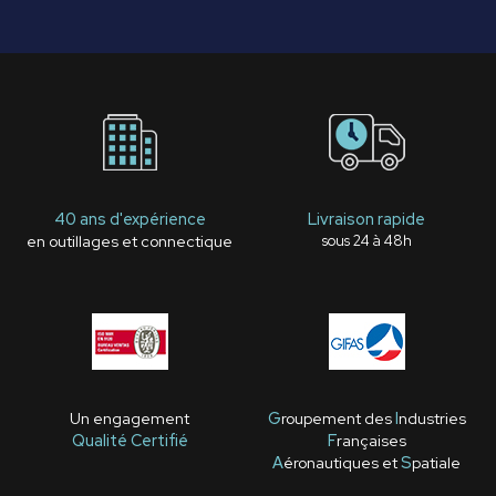
40 ans d'expérience
Livraison rapide
en outillages et connectique
sous 24 à 48h
Un engagement
G
roupement des
I
ndustries
Qualité Certifié
F
rançaises
A
éronautiques et
S
patiale