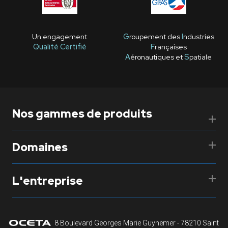
Un engagement
G
roupement des
I
ndustries
Qualité Certifié
F
rançaises
A
éronautiques et
S
patiale
Nos gammes de produits
Domaines
L'entreprise
8 Boulevard Georges Marie Guynemer - 78210 Saint