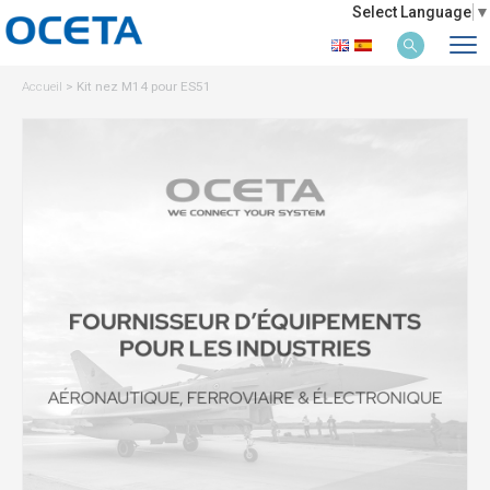
Select Language
▼
Accueil
>
Kit nez M14 pour ES51