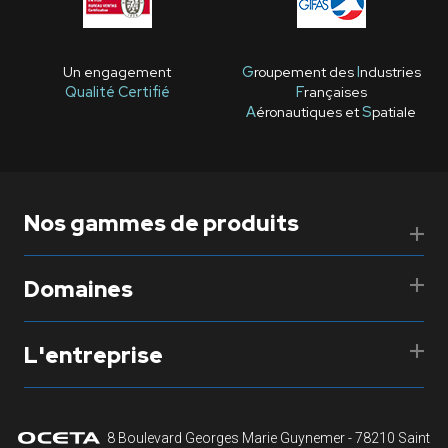
Un engagement
G
roupement des
I
ndustries
Qualité Certifié
F
rançaises
A
éronautiques et
S
patiale
Nos gammes de produits
Domaines
L'entreprise
8 Boulevard Georges Marie Guynemer - 78210 Saint