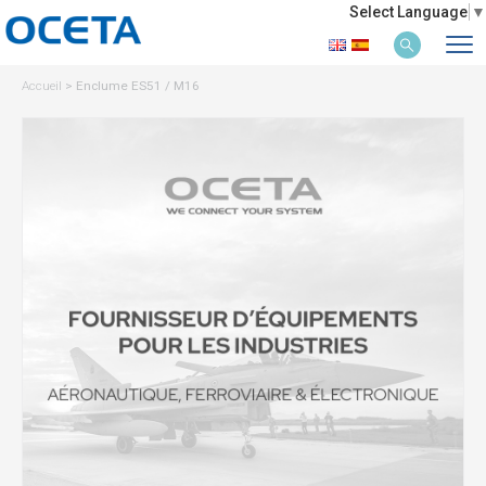
Select Language
▼
Accueil
>
Enclume ES51 / M16