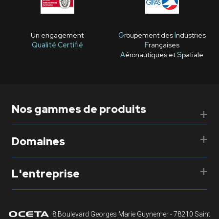
Un engagement
G
roupement des
I
ndustries
Qualité Certifié
F
rançaises
A
éronautiques et
S
patiale
Nos gammes de produits
Domaines
L'entreprise
8 Boulevard Georges Marie Guynemer - 78210 Saint