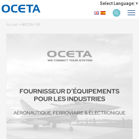
Select Language
▼
Accueil
>
NFC20-130