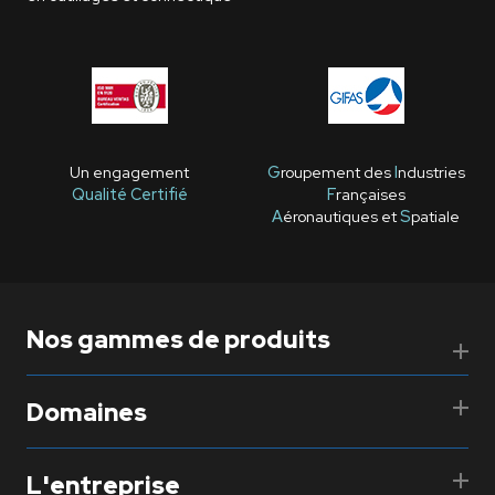
Un engagement
G
roupement des
I
ndustries
Qualité Certifié
F
rançaises
A
éronautiques et
S
patiale
Nos gammes de produits
Domaines
L'entreprise