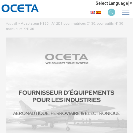
Select Language
▼
Accueil
>
Adaptateur H130 : A12D1 pour matrices C130, pour outils H130
manuel et XH130