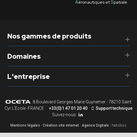
A
éronautiques et
S
patiale
Nos gammes de produits
Domaines
L'entreprise
8 Boulevard Georges Marie Guynemer - 78210 Saint
Cyr L'Ecole -FRANCE
+33(0)1 47 01 20 40
Support technique
Suivez-nous :
Mentions légales
-
Création site internet
:
Agence Digitale :
Netskiss