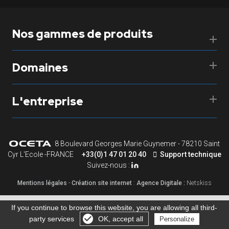
Nos gammes de produits
Domaines
L'entreprise
8 Boulevard Georges Marie Guynemer - 78210 Saint
Cyr L'Ecole -FRANCE
+33(0)1 47 01 20 40
Support technique
Suivez-nous :
Mentions légales
-
Création site internet
:
Agence Digitale :
Netskiss
If you continue to browse this website, you are allowing all third-
party services
OK, accept all
Personalize
Gérer les cookies