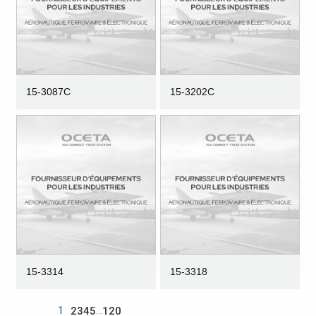
15-3087C
15-3202C
15-3314
15-3318
1
...
2
3
4
5
120