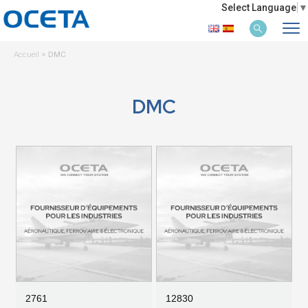
Select Language
▼
Accueil
>
DMC
DMC
2761
12830