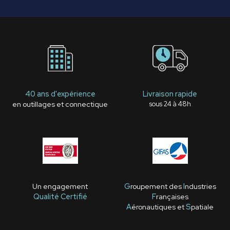
40 ans d'expérience
Livraison rapide
en outillages et connectique
sous 24 à 48h
Un engagement
G
roupement des
I
ndustries
Qualité Certifié
F
rançaises
A
éronautiques et
S
patiale