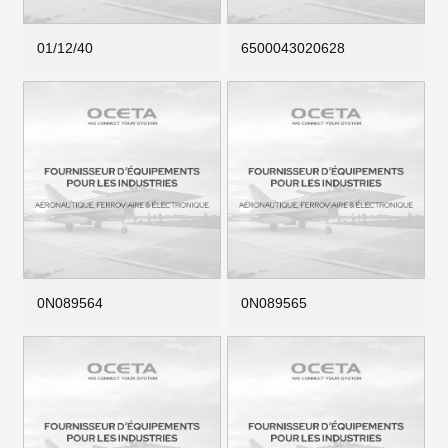
01/12/40
6500043020628
0N089564
0N089565