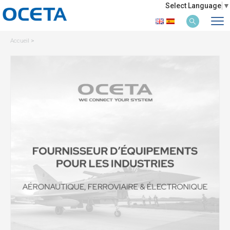
Select Language
▼
Accueil
>