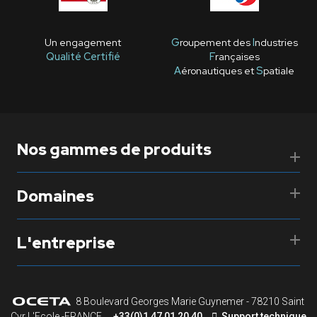
Un engagement
G
roupement des
I
ndustries
Qualité Certifié
F
rançaises
A
éronautiques et
S
patiale
Nos gammes de produits
Domaines
L'entreprise
8 Boulevard Georges Marie Guynemer - 78210 Saint
Cyr L'Ecole -FRANCE
+33(0)1 47 01 20 40
Support technique