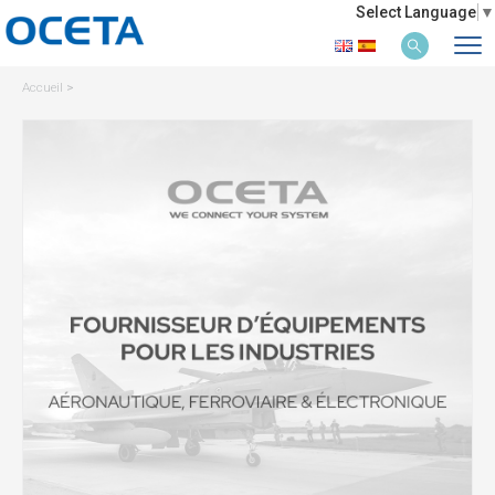
Select Language
▼
Accueil
>