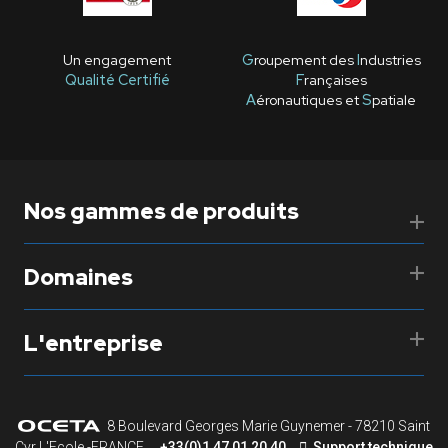
Un engagement
G
roupement des
I
ndustries
Qualité Certifié
F
rançaises
A
éronautiques et
S
patiale
Nos gammes de produits
Domaines
L'entreprise
8 Boulevard Georges Marie Guynemer - 78210 Saint
Cyr L'Ecole -FRANCE
+33(0)1 47 01 20 40
Support technique