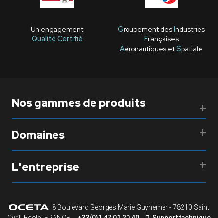
Un engagement
G
roupement des
I
ndustries
Qualité Certifié
F
rançaises
A
éronautiques et
S
patiale
Nos gammes de produits
Domaines
L'entreprise
8 Boulevard Georges Marie Guynemer - 78210 Saint
Cyr L'Ecole -FRANCE
+33(0)1 47 01 20 40
Support technique