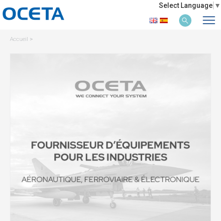
Select Language
▼
Accueil
>