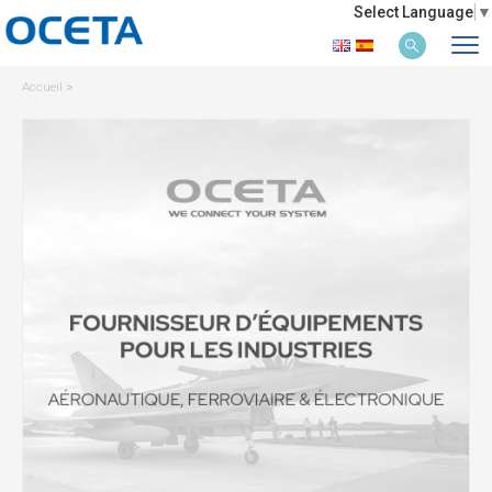
Select Language
▼
Accueil
>