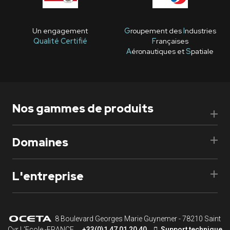
Un engagement
G
roupement des
I
ndustries
Qualité Certifié
F
rançaises
A
éronautiques et
S
patiale
Nos gammes de produits
Domaines
L'entreprise
8 Boulevard Georges Marie Guynemer - 78210 Saint
Cyr L'Ecole -FRANCE
+33(0)1 47 01 20 40
Support technique