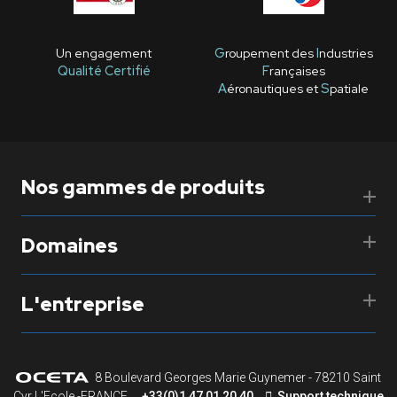
Un engagement
G
roupement des
I
ndustries
Qualité Certifié
F
rançaises
A
éronautiques et
S
patiale
Nos gammes de produits
Domaines
L'entreprise
8 Boulevard Georges Marie Guynemer - 78210 Saint
Cyr L'Ecole -FRANCE
+33(0)1 47 01 20 40
Support technique