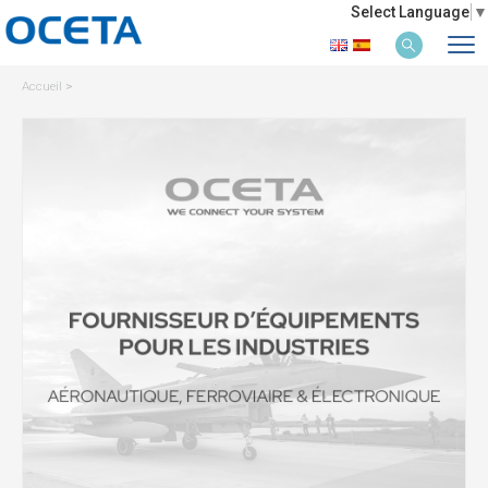
Select Language
▼
Accueil
>