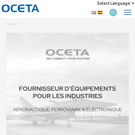
Select Language
▼
Accueil
>