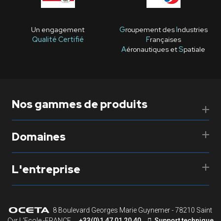
Un engagement
G
roupement des
I
ndustries
Qualité Certifié
F
rançaises
A
éronautiques et
S
patiale
Nos gammes de produits
Domaines
L'entreprise
8 Boulevard Georges Marie Guynemer - 78210 Saint
Cyr L'Ecole -FRANCE
+33(0)1 47 01 20 40
Support technique