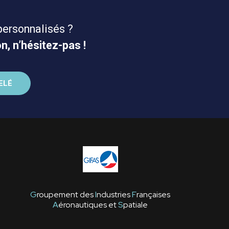
personnalisés ?
n, n’hésitez-pas !
G
roupement des
I
ndustries
F
rançaises
A
éronautiques et
S
patiale