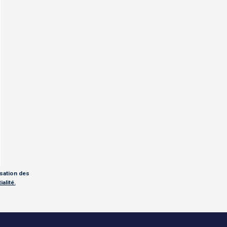
isation des
alité.