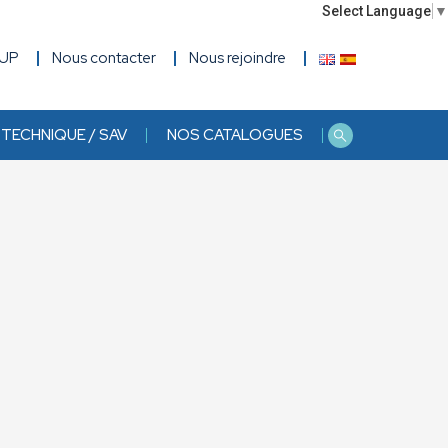
Select Language
▼
OUP
Nous contacter
Nous rejoindre
TECHNIQUE / SAV
NOS CATALOGUES