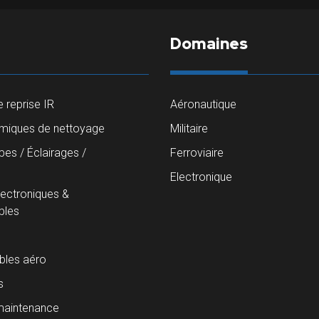
Domaines
 reprise IR
Aéronautique
imiques de nettoyage
Militaire
es / Éclairages /
Ferroviaire
s
Electronique
lectroniques &
les
les aéro
s
maintenance