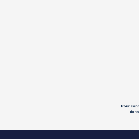
Pour conna
donné