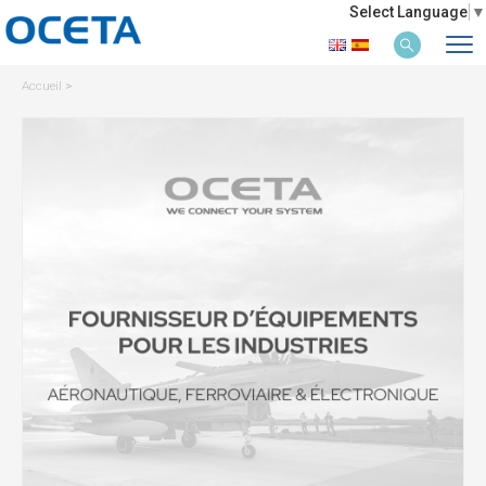
Select Language
▼
Accueil
>