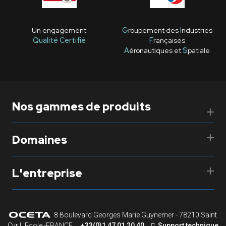
Un engagement
G
roupement des
I
ndustries
Qualité Certifié
F
rançaises
A
éronautiques et
S
patiale
Nos gammes de produits
Domaines
L'entreprise
8 Boulevard Georges Marie Guynemer - 78210 Saint
Cyr L'Ecole -FRANCE
+33(0)1 47 01 20 40
Support technique