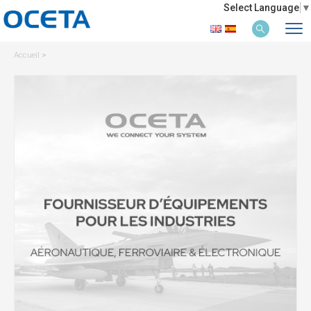
Select Language
▼
Accueil
>