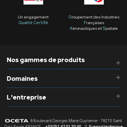
Un engagement
G
roupement des
I
ndustries
Qualité Certifié
F
rançaises
A
éronautiques et
S
patiale
Nos gammes de produits
Domaines
L'entreprise
8 Boulevard Georges Marie Guynemer - 78210 Saint
Cyr L'Ecole -FRANCE
+33(0)1 47 01 20 40
Support technique