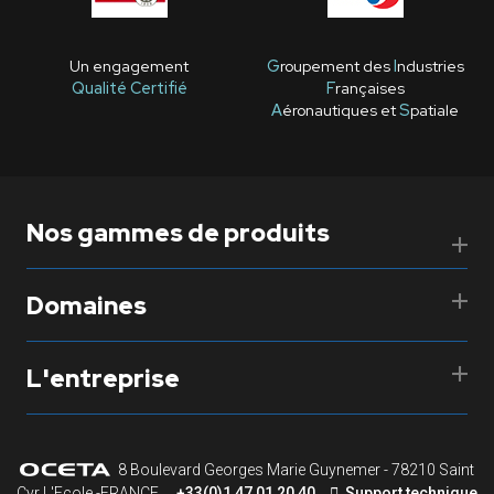
Un engagement
G
roupement des
I
ndustries
Qualité Certifié
F
rançaises
A
éronautiques et
S
patiale
Nos gammes de produits
Domaines
L'entreprise
8 Boulevard Georges Marie Guynemer - 78210 Saint
Cyr L'Ecole -FRANCE
+33(0)1 47 01 20 40
Support technique