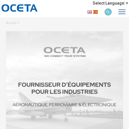
Select Language
▼
Accueil
>