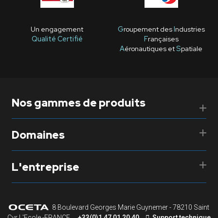
Un engagement
G
roupement des
I
ndustries
Qualité Certifié
F
rançaises
A
éronautiques et
S
patiale
Nos gammes de produits
Domaines
L'entreprise
8 Boulevard Georges Marie Guynemer - 78210 Saint
Cyr L'Ecole -FRANCE
+33(0)1 47 01 20 40
Support technique