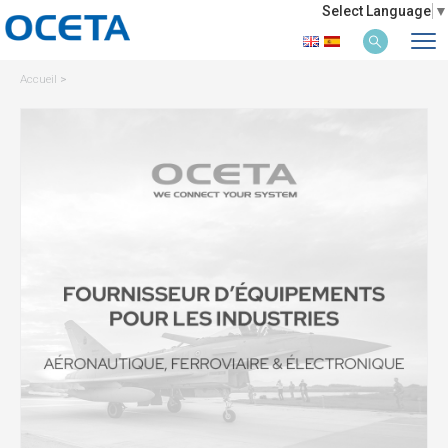
Select Language
▼
Accueil
>