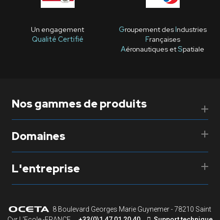
Un engagement
G
roupement des
I
ndustries
Qualité Certifié
F
rançaises
A
éronautiques et
S
patiale
Nos gammes de produits
Domaines
L'entreprise
8 Boulevard Georges Marie Guynemer - 78210 Saint
Cyr L'Ecole -FRANCE
+33(0)1 47 01 20 40
Support technique