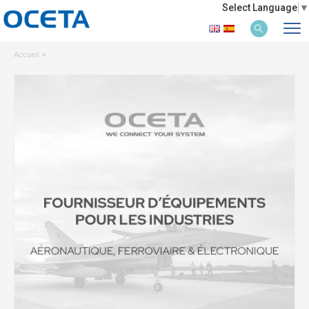
Select Language
▼
Accueil
>