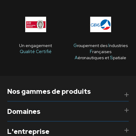
Un engagement
G
roupement des
I
ndustries
Qualité Certifié
F
rançaises
A
éronautiques et
S
patiale
Nos gammes de produits
Domaines
L'entreprise