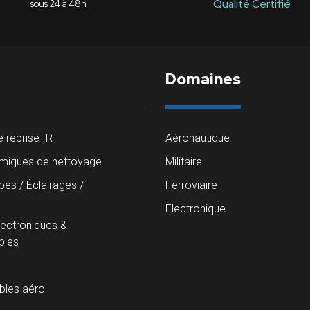
Qualité Certifié
sous 24 à 48h
Domaines
 reprise IR
Aéronautique
imiques de nettoyage
Militaire
es / Éclairages /
Ferroviaire
s
Electronique
lectroniques &
les
les aéro