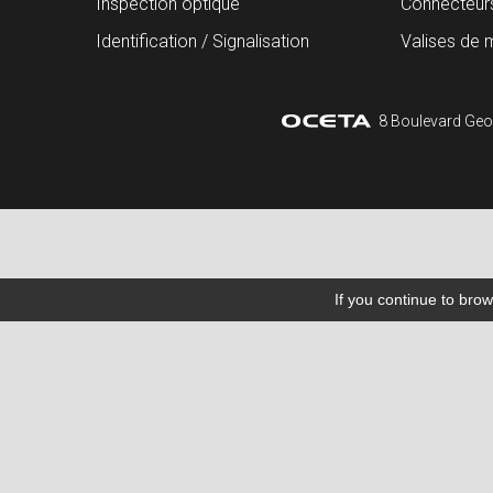
Inspection optique
Connecteur
Identification / Signalisation
Valises de 
8 Boulevard Geo
If you continue to brow