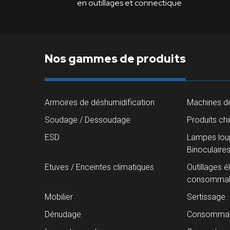
en outillages et connectique
Nos gammes de produits
Armoires de déshumidification
Machines de
Soudage / Dessoudage
Produits ch
ESD
Lampes loup
Binoculaire
Etuves / Enceintes climatiques
Outillages é
consommab
Mobilier
Sertissage
Dénudage
Consommab