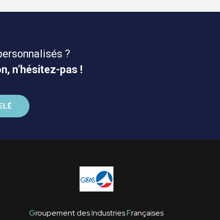
personnalisés ?
n, n’hésitez-pas !
G
roupement des
I
ndustries
F
rançaises