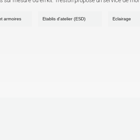
 sur mesure ou en kit. Treston propose un service de montage
t armoires
Etablis d'atelier (ESD)
Eclairage