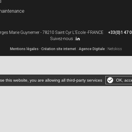
s
maintenance
rges Marie Guynemer - 78210 Saint Cyr L'Ecole -FRANCE
+33(0)1 47 0
Suivez-nous :
Mentions légales
-
Création site internet
:
Agence Digitale :
Netskiss
se this website, you are allowing all third-party services
OK, acce