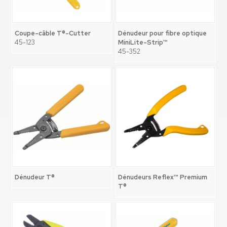
Coupe-câble T®-Cutter
Dénudeur pour fibre optique
45-123
MiniLite-Strip™
45-352
Dénudeur T®
Dénudeurs Reflex™ Premium
T®