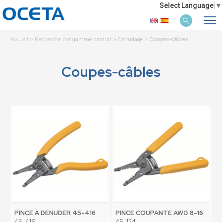
Select Language
▼
Accueil
>
Recherche par gamme produit
>
Dénudage
>
Coupes-câbles
Coupes-câbles
PINCE A DENUDER 45-416
PINCE COUPANTE AWG 8-16
45-416
45-124