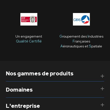
Un engagement
G
roupement des
I
ndustries
Qualité Certifié
F
rançaises
A
éronautiques et
S
patiale
Nos gammes de produits
Domaines
L'entreprise