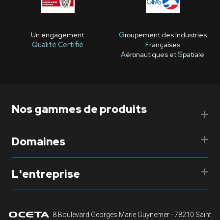
Un engagement
G
roupement des
I
ndustries
Qualité Certifié
F
rançaises
A
éronautiques et
S
patiale
Nos gammes de produits
Domaines
L'entreprise
8 Boulevard Georges Marie Guynemer - 78210 Saint