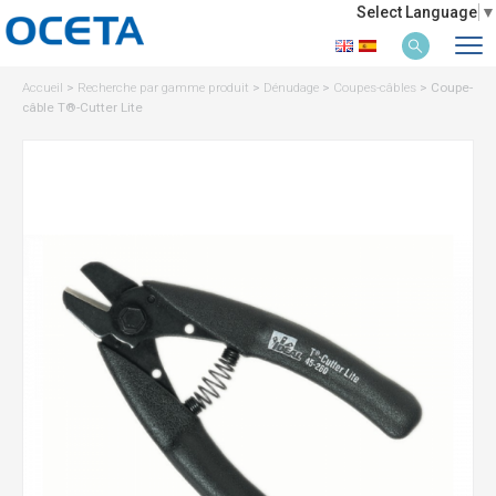
Select Language
▼
Accueil
>
Recherche par gamme produit
>
Dénudage
>
Coupes-câbles
>
Coupe-
câble T®-Cutter Lite