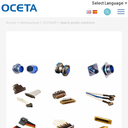
Select Language
▼
Accueil
>
Aéronautique
>
GLENAIR
>
Space-grade solutions