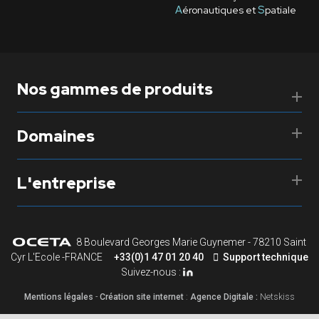
A
éronautiques et
S
patiale
Nos gammes de produits
Domaines
L'entreprise
8 Boulevard Georges Marie Guynemer - 78210 Saint
Cyr L'Ecole -FRANCE
+33(0)1 47 01 20 40
Support technique
Suivez-nous :
Mentions légales
-
Création site internet
:
Agence Digitale :
Netskiss