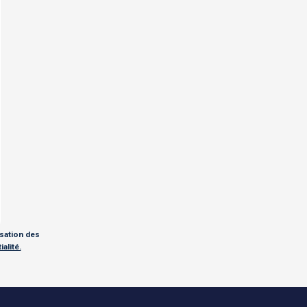
isation des
alité.