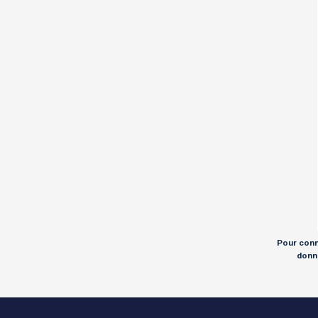
Pour conna
donné