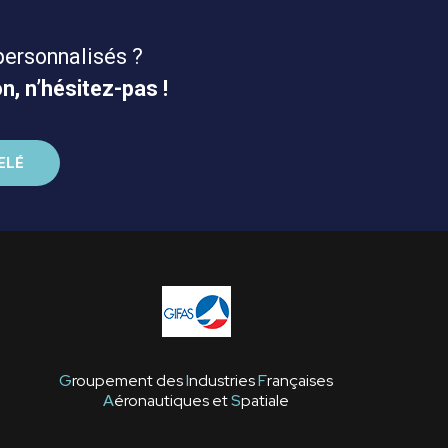
personnalisés ?
n, n’hésitez-pas !
G
roupement des
I
ndustries
F
rançaises
A
éronautiques et
S
patiale