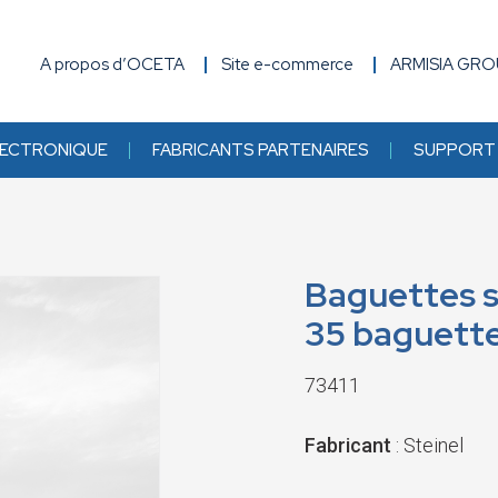
A propos d’OCETA
Site e-commerce
ARMISIA GR
ECTRONIQUE
FABRICANTS PARTENAIRES
SUPPORT 
Baguettes s
35 baguett
73411
Fabricant
: Steinel