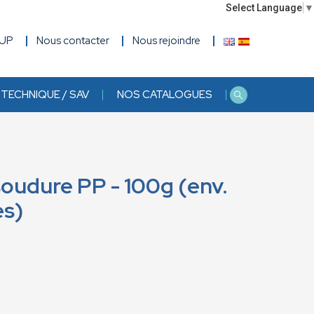
Select Language
▼
OUP
Nous contacter
Nous rejoindre
TECHNIQUE / SAV
NOS CATALOGUES
oudure PP - 100g (env.
es)