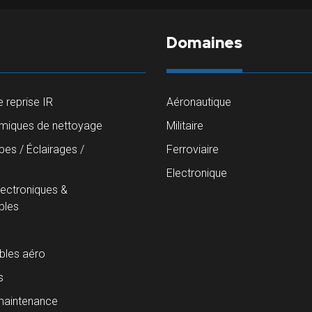
Domaines
 reprise IR
Aéronautique
imiques de nettoyage
Militaire
es / Éclairages /
Ferroviaire
s
Electronique
lectroniques &
les
les aéro
s
maintenance