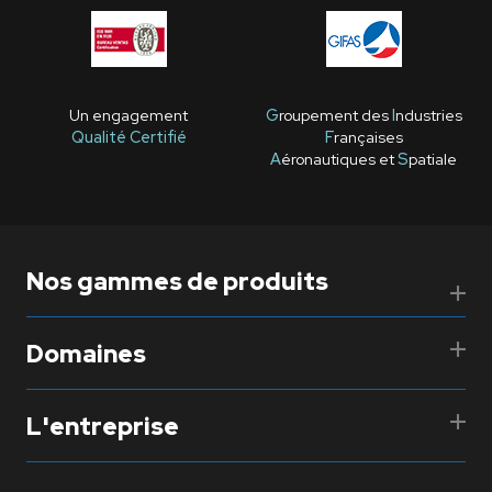
Un engagement
G
roupement des
I
ndustries
Qualité Certifié
F
rançaises
A
éronautiques et
S
patiale
Nos gammes de produits
Domaines
L'entreprise