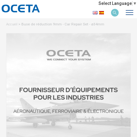
Select Language
▼
Accueil
>
Buse de réduction 9mm - Car Repair Set - ø34mm