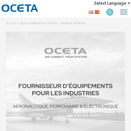
Select Language
▼
Accueil
>
Buse déflectrice 75mm - embout ø34mm