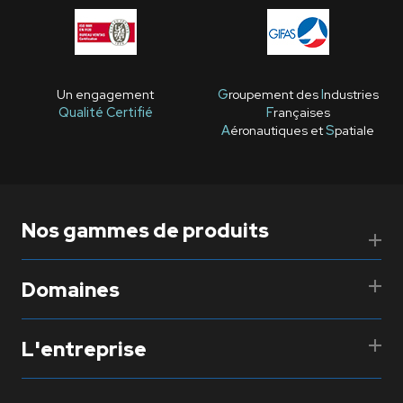
Un engagement
G
roupement des
I
ndustries
Qualité Certifié
F
rançaises
A
éronautiques et
S
patiale
Nos gammes de produits
Domaines
L'entreprise