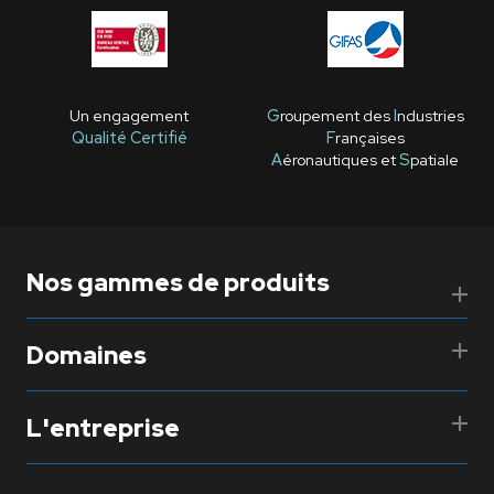
Un engagement
G
roupement des
I
ndustries
Qualité Certifié
F
rançaises
A
éronautiques et
S
patiale
Nos gammes de produits
Domaines
L'entreprise