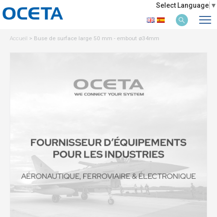
Select Language
▼
Accueil
>
Buse de surface large 50 mm - embout ø34mm