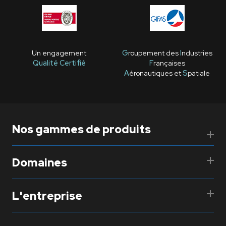
Un engagement
G
roupement des
I
ndustries
Qualité Certifié
F
rançaises
A
éronautiques et
S
patiale
Nos gammes de produits
Domaines
L'entreprise