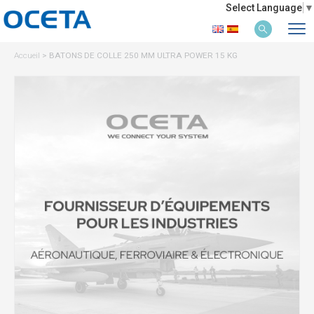
Select Language
▼
Accueil
>
BATONS DE COLLE 250 MM ULTRA POWER 15 KG