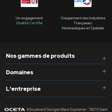
Un engagement
G
roupement des
I
ndustries
Qualité Certifié
F
rançaises
A
éronautiques et
S
patiale
Nos gammes de produits
Domaines
L'entreprise
8 Boulevard Georges Marie Guynemer - 78210 Saint