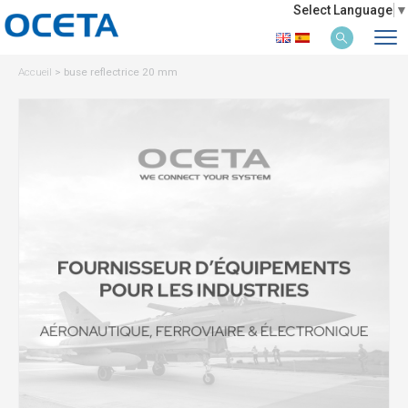
Select Language
▼
Accueil
>
buse reflectrice 20 mm