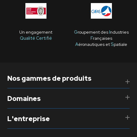
Un engagement
G
roupement des
I
ndustries
Qualité Certifié
F
rançaises
A
éronautiques et
S
patiale
Nos gammes de produits
Domaines
L'entreprise