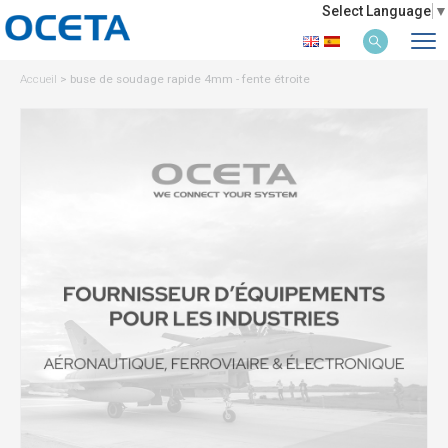
Select Language
▼
Accueil
>
buse de soudage rapide 4mm - fente étroite