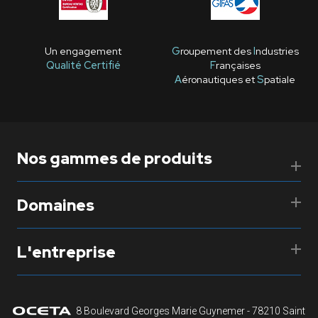
Un engagement
G
roupement des
I
ndustries
Qualité Certifié
F
rançaises
A
éronautiques et
S
patiale
Nos gammes de produits
Domaines
L'entreprise
8 Boulevard Georges Marie Guynemer - 78210 Saint