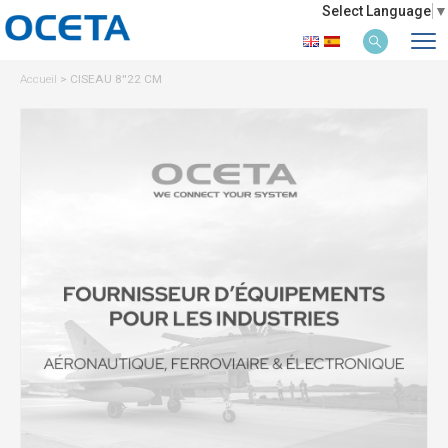
Select Language
▼
Accueil
>
CISEAU 8''22 CM