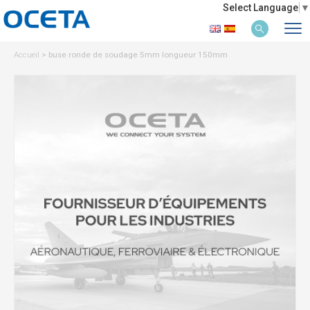
Select Language
▼
Accueil
>
buse ronde de soudage 5mm longueur 150mm