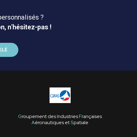
personnalisés ?
n, n’hésitez-pas !
G
roupement des
I
ndustries
F
rançaises
A
éronautiques et
S
patiale