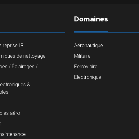
Domaines
 reprise IR
Aéronautique
imiques de nettoyage
Militaire
es / Éclairages /
Ferroviaire
s
Electronique
lectroniques &
les
les aéro
s
maintenance