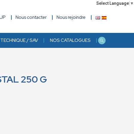
Select Language
▼
OUP
Nous contacter
Nous rejoindre
TECHNIQUE / SAV
NOS CATALOGUES
STAL 250 G