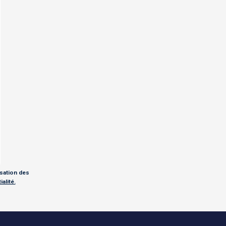
isation des
alité.