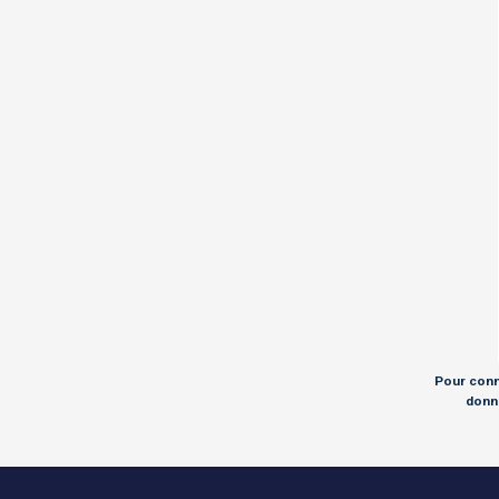
Pour conna
donné