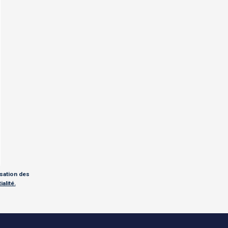
isation des
alité.