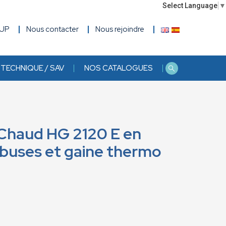
Select Language
▼
OUP
Nous contacter
Nous rejoindre
TECHNIQUE / SAV
NOS CATALOGUES
r Chaud HG 2120 E en
 buses et gaine thermo