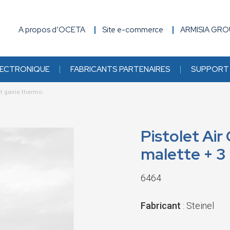
A propos d’OCETA
Site e-commerce
ARMISIA GR
ECTRONIQUE
FABRICANTS PARTENAIRES
SUPPORT 
et gaine thermo
Pistolet Ai
malette + 3
6464
Fabricant
: Steinel