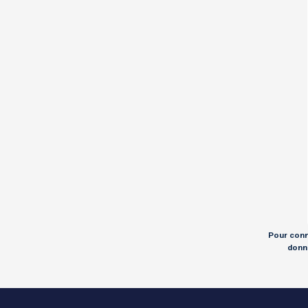
Pour conna
donné