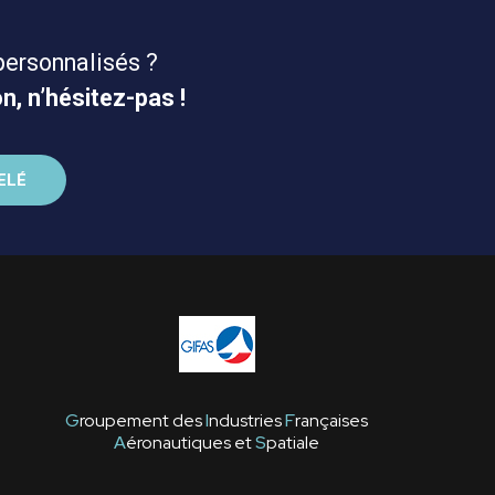
personnalisés ?
n, n’hésitez-pas !
G
roupement des
I
ndustries
F
rançaises
A
éronautiques et
S
patiale