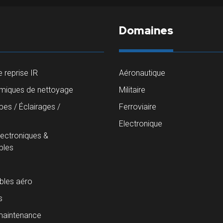
Domaines
 reprise IR
Aéronautique
imiques de nettoyage
Militaire
es / Éclairages /
Ferroviaire
s
Electronique
lectroniques &
les
les aéro
s
maintenance