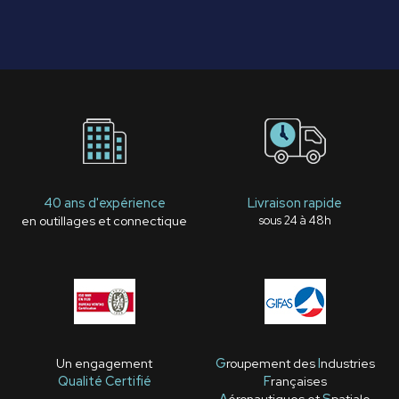
40 ans d'expérience
Livraison rapide
en outillages et connectique
sous 24 à 48h
Un engagement
G
roupement des
I
ndustries
Qualité Certifié
F
rançaises
A
éronautiques et
S
patiale