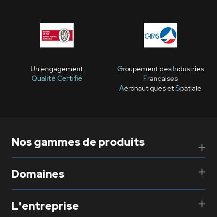
Un engagement
G
roupement des
I
ndustries
Qualité Certifié
F
rançaises
A
éronautiques et
S
patiale
Nos gammes de produits
Domaines
L'entreprise